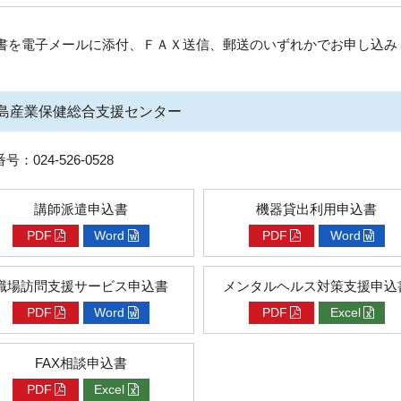
書を電子メールに添付、ＦＡＸ送信、郵送のいずれかでお申し込み
島産業保健総合支援センター
番号：024-526-0528
講師派遣申込書
機器貸出利用申込書
PDF
Word
PDF
Word
職場訪問支援サービス申込書
メンタルヘルス対策支援申込
PDF
Word
PDF
Excel
FAX相談申込書
PDF
Excel