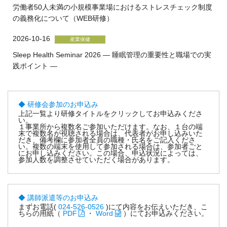
労働者50人未満の小規模事業場におけるストレスチェック制度
の義務化について（WEB研修）
2026-10-16
Sleep Health Seminar 2026 ― 睡眠管理の重要性と職場での実
践ポイント ―
研修会参加のお申込み
上記一覧より研修タイトルをクリックしてお申込みくださ
い。
１事業所から複数名ご参加いただけます。なお、１台の端
末で複数名が視聴される場合は、代表者がお申し込みいた
だき、備考欄に参加者全員の職種・氏名をご記入くださ
い。複数の端末を使用して参加される場合は、参加者ごと
にお申し込みください。この場合、申込状況によっては、
参加人数を調整させていただく場合があります。
講師派遣等のお申込み
まずお電話(
024-526-0526
)にて内容をお伝えいただき、こ
ちらの用紙（
PDF
・
Word
）にてお申込みください。